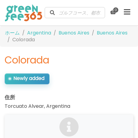
0
ホーム
Argentina
Buenos Aires
Buenos Aires
Colorada
Colorada
Newly added
住所
Torcuato Alvear
,
Argentina