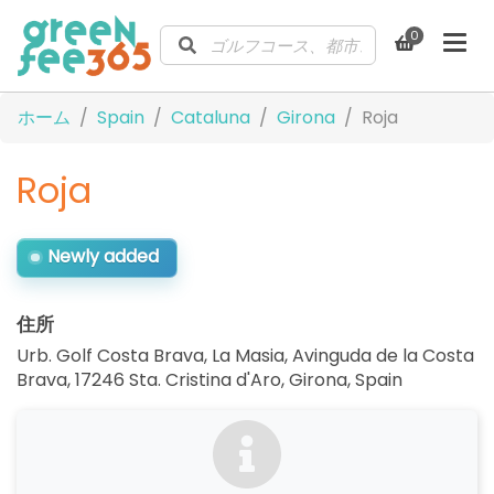
0
ホーム
Spain
Cataluna
Girona
Roja
Roja
Newly added
住所
Urb. Golf Costa Brava, La Masia, Avinguda de la Costa
Brava, 17246 Sta. Cristina d'Aro, Girona
,
Spain