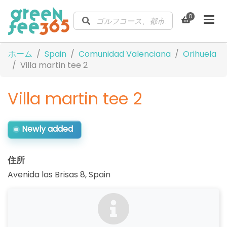
0
ホーム
Spain
Comunidad Valenciana
Orihuela
Villa martin tee 2
Villa martin tee 2
Newly added
住所
Avenida las Brisas 8
,
Spain