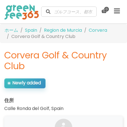
0
ホーム
Spain
Region de Murcia
Corvera
Corvera Golf & Country Club
Corvera Golf & Country
Club
Newly added
住所
Calle Ronda del Golf
,
Spain