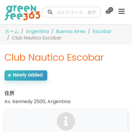
0
ホーム
Argentina
Buenos Aires
Escobar
Club Nautico Escobar
Club Nautico Escobar
Newly added
住所
Av. Kennedy 2500
,
Argentina