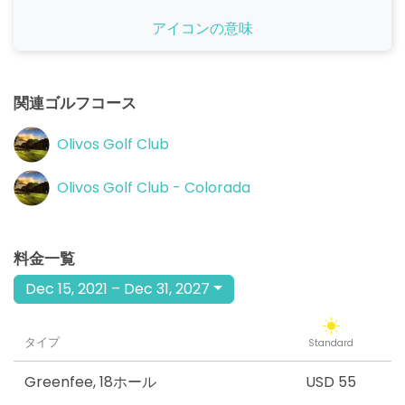
開始
アイコンの意味
12:00
1-4名
USD 55
開始
13:00
1-4名
関連ゴルフコース
USD 55
開始
Olivos Golf Club
14:00
1-4名
USD 55
Olivos Golf Club - Colorada
開始
15:00
1-4名
USD 55
料金一覧
開始
16:00
1-4名
USD 55
Dec 15, 2021 – Dec 31, 2027
タイプ
Standard
Greenfee
,
18ホール
USD 55