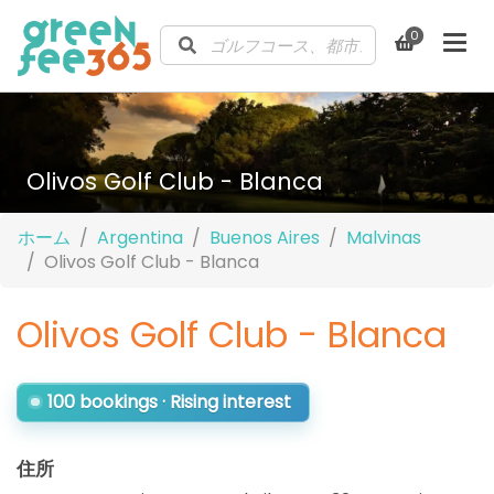
0
Olivos Golf Club - Blanca
ホーム
Argentina
Buenos Aires
Malvinas
Olivos Golf Club - Blanca
Olivos Golf Club - Blanca
100 bookings · Rising interest
住所