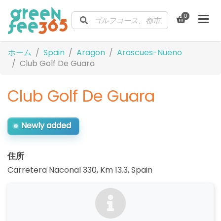
0
ホーム
Spain
Aragon
Arascues-Nueno
Club Golf De Guara
Club Golf De Guara
Newly added
住所
Carretera Naconal 330, Km 13.3
,
Spain