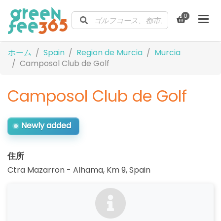
0
ホーム
Spain
Region de Murcia
Murcia
Camposol Club de Golf
Camposol Club de Golf
Newly added
住所
Ctra Mazarron - Alhama, Km 9
,
Spain