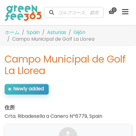
0
ホーム
Spain
Asturias
Gijón
Campo Municipal de Golf La Llorea
Campo Municipal de Golf
La Llorea
Newly added
住所
Crta. Ribadesella a Canero Nº6779
,
Spain