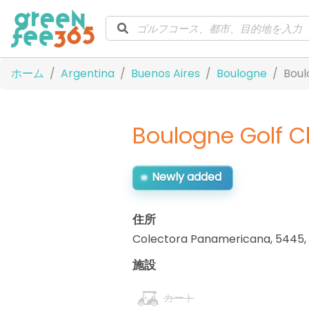
ホーム
Argentina
Buenos Aires
Boulogne
Boul
Boulogne Golf C
Newly added
住所
Colectora Panamericana, 5445
,
施設
カート