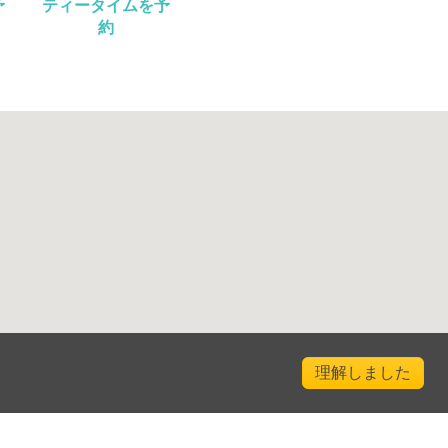
予
ティータイムを予
約
理解しました