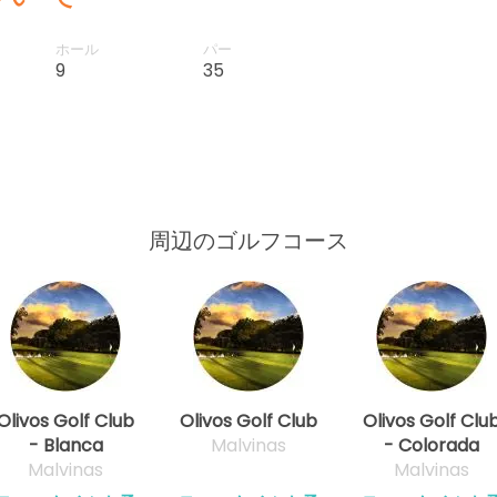
ホール
パー
9
35
周辺のゴルフコース
Olivos Golf Club
Olivos Golf Club
Olivos Golf Clu
- Blanca
Malvinas
- Colorada
Malvinas
Malvinas