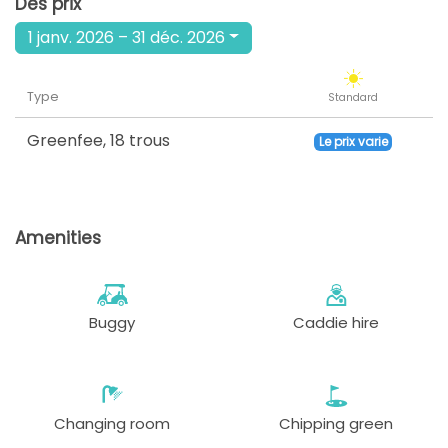
Des prix
1 janv. 2026 – 31 déc. 2026
Type
Standard
Greenfee
,
18 trous
Le prix varie
Amenities
Buggy
Caddie hire
Changing room
Chipping green