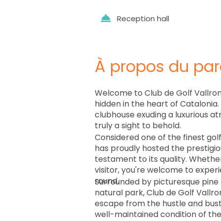
Reception hall
À propos du par
Welcome to Club de Golf Vallro
hidden in the heart of Catalonia.
clubhouse exuding a luxurious at
truly a sight to behold.
Considered one of the finest golf
has proudly hosted the prestigi
testament to its quality. Wheth
visitor, you're welcome to exper
round.
Surrounded by picturesque pine 
natural park, Club de Golf Vallr
escape from the hustle and bustl
well-maintained condition of th