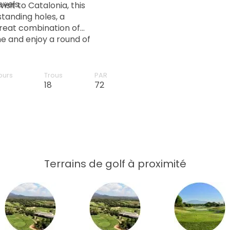
evels.
sit to Catalonia, this
standing holes, a
reat combination of
e and enjoy a round of
re to be a highlight of your
ours
Trous
PAR
18
72
Terrains de golf à proximité