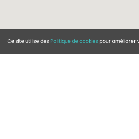
Ce site utilise des
Politique de cookies
pour améliorer 
B
A
©
2026
Greenfee365 Europe AB.
All Rights Reserved
c