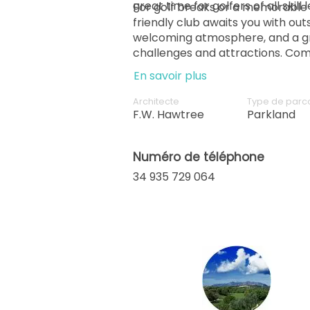
great time for golfers of all skill l
For golf breaks or a memorable vi
friendly club awaits you with out
welcoming atmosphere, and a g
challenges and attractions. Com
golf in this idyllic setting—it's su
En savoir plus
time in Spain.
Architecte
Type de parc
F.W. Hawtree
Parkland
Numéro de téléphone
34 935 729 064