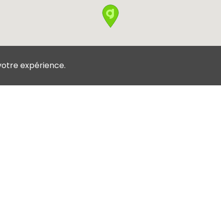
votre expérience.
Conditions
Contactez nous
d'utilisation
log
Politique de
confidentialité
nnuaire des
lubs
Politique de