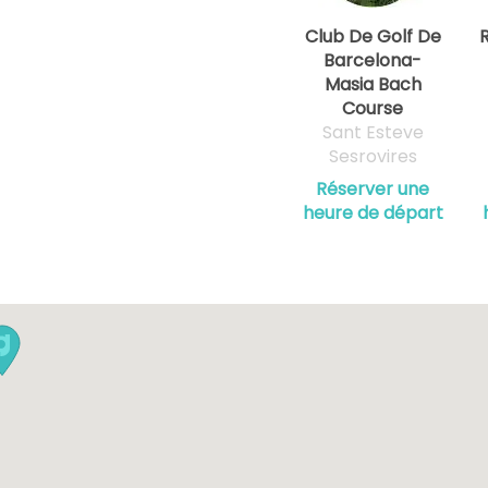
Club De Golf De
R
Barcelona-
Masia Bach
Course
Sant Esteve
Sesrovires
Réserver une
heure de départ