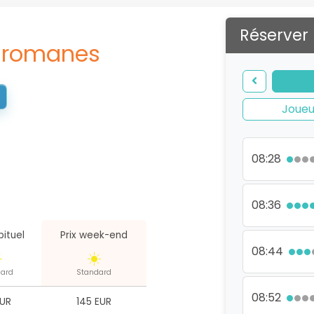
Réserver
llromanes
Joueu
08:28
08:36
bituel
Prix week-end
08:44
ard
Standard
08:52
EUR
145 EUR