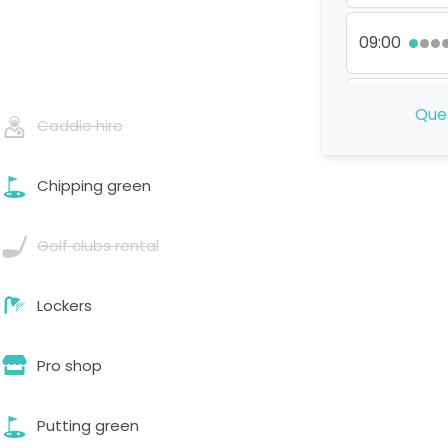
09:00
09:24
Que 
Caddie hire
09:40
Chipping green
09:56
Golf clubs rental
10:04
Lockers
Pro shop
10:12
Putting green