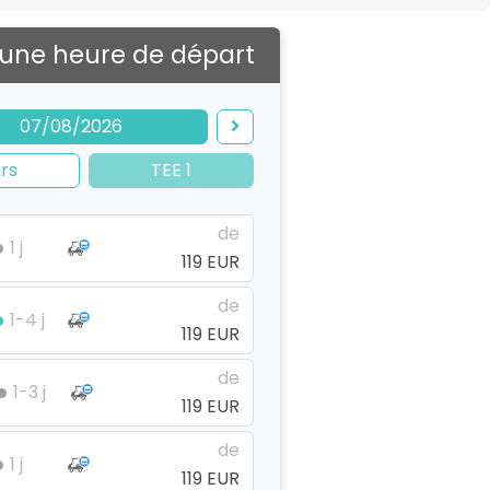
 une heure de départ
07/08/2026
rs
TEE 1
de
1 j
119 EUR
de
1-4 j
119 EUR
de
1-3 j
119 EUR
de
1 j
119 EUR