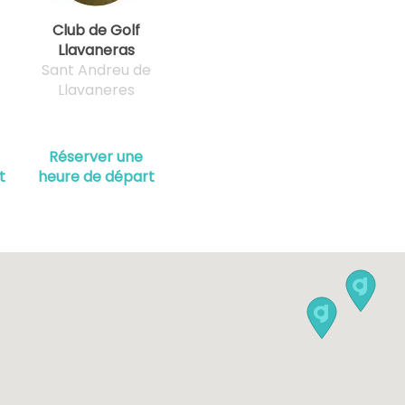
Club de Golf
Llavaneras
Sant Andreu de
Llavaneres
Réserver une
t
heure de départ