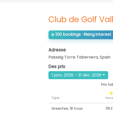
Club de Golf Va
100 bookings · Rising interest
Adresse
Passeig Torre Tabernera
,
Spain
Des prix
1 janv. 2026 – 31 déc. 2026
Prix ha
Type
Stand
Greenfee
,
18 trous
119 