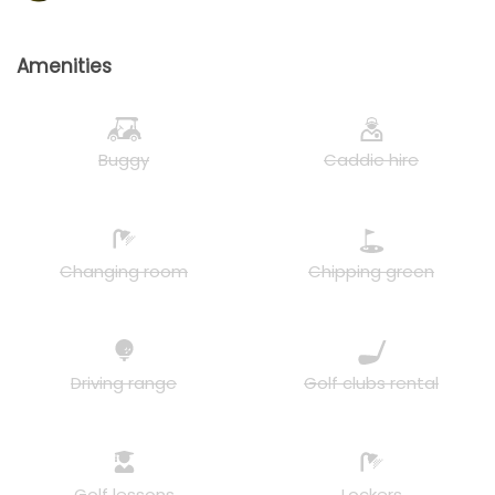
Amenities
Buggy
Caddie hire
Changing room
Chipping green
Driving range
Golf clubs rental
Golf lessons
Lockers