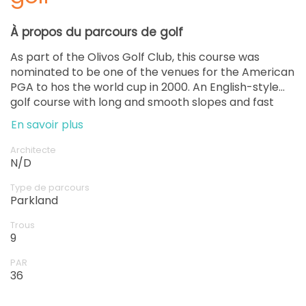
À propos du parcours de golf
As part of the Olivos Golf Club, this course was
nominated to be one of the venues for the American
PGA to hos the world cup in 2000. An English-style
golf course with long and smooth slopes and fast
greens with notorious movement to increase the
En savoir plus
difficulty.
Architecte
N/D
Type de parcours
Parkland
Trous
9
PAR
36