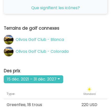
de
Que signifient les icônes?
12:00
1-4 j
220 USD
de
13:00
1-4 j
Terrains de golf connexes
220 USD
de
Olivos Golf Club - Blanca
14:00
1-4 j
220 USD
Olivos Golf Club - Colorada
de
15:00
1-4 j
220 USD
Des prix
de
16:00
1-4 j
220 USD
15 déc. 2021 – 31 déc. 2027
Type
Standard
Greenfee
,
18 trous
220 USD