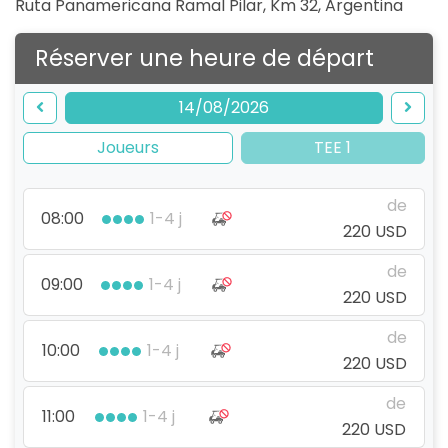
Ruta Panamericana Ramal Pilar, Km 32
,
Argentina
Réserver une heure de départ
14/08/2026
Joueurs
TEE 1
de
08:00
1-4 j
220 USD
de
09:00
1-4 j
220 USD
de
10:00
1-4 j
220 USD
de
11:00
1-4 j
220 USD