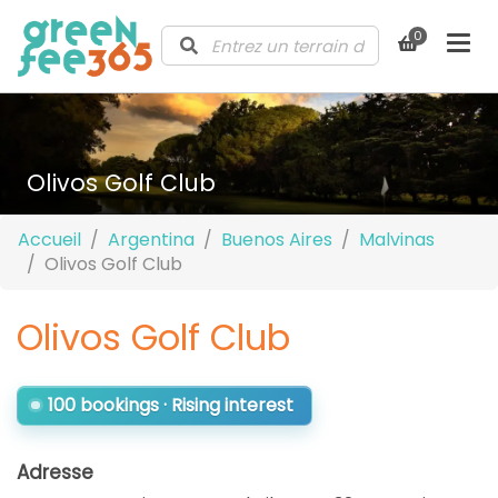
0
Olivos Golf Club
Accueil
Argentina
Buenos Aires
Malvinas
Olivos Golf Club
Olivos Golf Club
100 bookings · Rising interest
Adresse