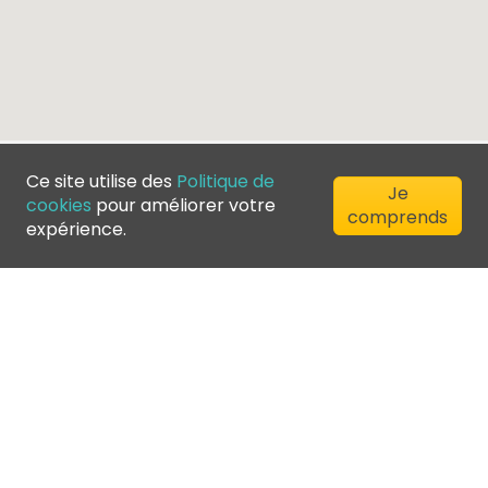
Ce site utilise des
Politique de
Je
cookies
pour améliorer votre
comprends
expérience.
©
2026
Greenfee365 Europe AB.
All Rights Reserved
Contactez nous
Blog
Annuaire des clubs
Conditions d'utilisation
Politique de confidentialité
Politique de cookies