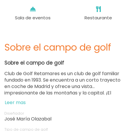
Sala de eventos
Restaurante
Sobre el campo de golf
Sobre el campo de golf
Club de Golf Retamares es un club de golf familiar
fundado en 1993. Se encuentra a un corto trayecto
en coche de Madrid y ofrece una vista
impresionante de las montañas y la capital. ¡El
campo se sometió a una reciente renovación que lo
Leer mas
hace aún más atractivo para los golfistas de todos
los niveles!
Diseñador
José María Olazabal
Tipo de campo de golf