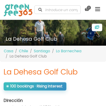
0
La Dehesa Golf Club
Casa
Chile
Santiago
Lo Barnechea
La Dehesa Golf Club
La Dehesa Golf Club
100 bookings · Rising interest
Dirección