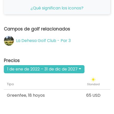
desde
¿Qué significan los iconos?
12:00
1-4 j
65 USD
desde
13:00
1-4 j
Campos de golf relacionados
65 USD
desde
La Dehesa Golf Club - Par 3
14:00
1-4 j
65 USD
desde
15:00
1-4 j
Precios
65 USD
1 de ene de 2022 – 31 de dic de 2027
desde
16:00
1-4 j
65 USD
Tipo
Standard
Greenfee
,
18 hoyos
65 USD