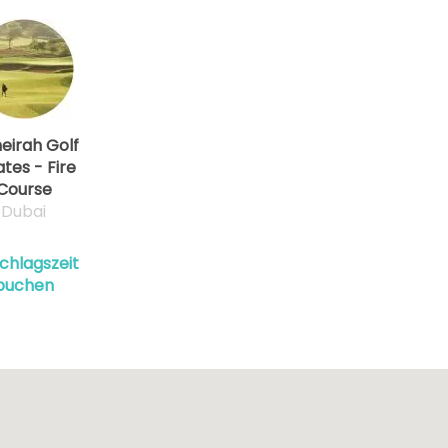
eirah Golf
ates - Fire
Course
Dubai
chlagszeit
buchen