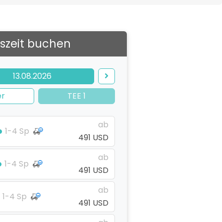
szeit buchen
13.08.2026
er
TEE 1
ab
1-4 Sp
491 USD
ab
1-4 Sp
491 USD
ab
1-4 Sp
491 USD