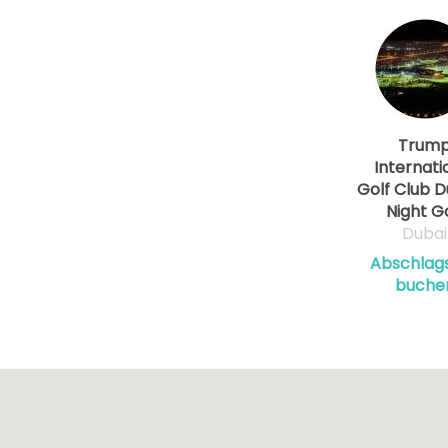
Trum
Internati
Golf Club D
Night Go
Dubai
Abschlags
buche