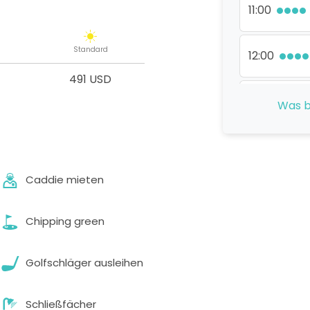
11:00
Standard
12:00
491 USD
13:00
Was b
14:00
Caddie mieten
15:00
Chipping green
16:00
Golfschläger ausleihen
Schließfächer