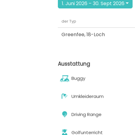
1. Juni 2026 – 30. Sept 2026
der Typ
Greenfee
,
18-Loch
Ausstattung
Buggy
Umkleideraum
Driving Range
Golfunterricht