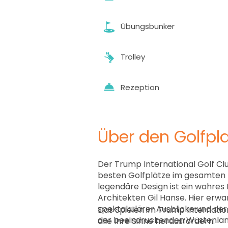
Übungsbunker
Trolley
Rezeption
Über den Golfpla
Der Trump International Golf Clu
besten Golfplätze im gesamten
legendäre Design ist ein wahres
Architekten Gil Hanse. Hier erwar
spektakulärer Ausblicke und der
Das Spielen im Trump Internation
der beeindruckenden Wüstenlan
alle Ihre Sinne herausfordern.