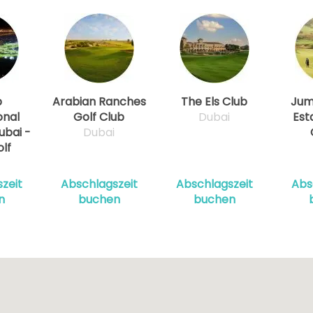
p
Arabian Ranches
The Els Club
Jum
onal
Golf Club
Dubai
Est
ubai -
Dubai
lf
zeit
Abschlagszeit
Abschlagszeit
Abs
n
buchen
buchen