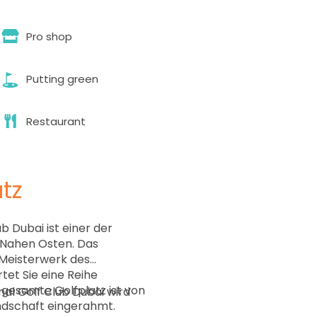
Pro shop
Putting green
Restaurant
tz
b Dubai ist einer der
 Nahen Osten. Das
 Meisterwerk des
tet Sie eine Reihe
 gesamte Golfplatz ist von
al Golf Club Dubai wird
dschaft eingerahmt.