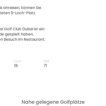
s anreisen, können Sie
teten 9-Loch-Platz
l Golf Club Dubai ist ein
de gespielt haben,
en Besuch im Restaurant.
Loch
PAR
18
71
Nahe gelegene Golfplätze