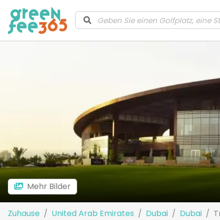
Mehr Bilder
Zuhause
United Arab Emirates
Dubai
Dubai
T