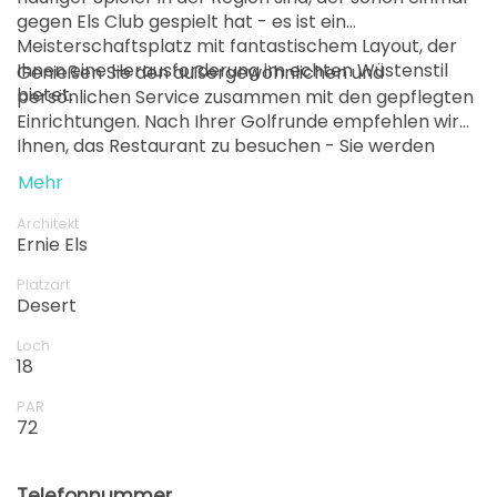
gegen Els Club gespielt hat - es ist ein
Meisterschaftsplatz mit fantastischem Layout, der
Ihnen eine Herausforderung im echten Wüstenstil
Genießen Sie den außergewöhnlichen und
bietet.
persönlichen Service zusammen mit den gepflegten
Einrichtungen. Nach Ihrer Golfrunde empfehlen wir
Ihnen, das Restaurant zu besuchen - Sie werden
Ihren Besuch im Els Club nicht bereuen.
Mehr
Architekt
Ernie Els
Platzart
Desert
Loch
18
PAR
72
Telefonnummer