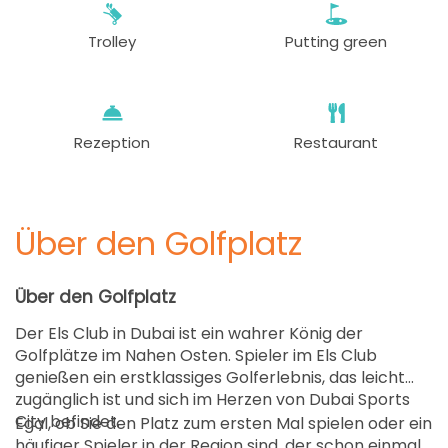
Trolley
Putting green
Rezeption
Restaurant
Über den Golfplatz
Über den Golfplatz
Der Els Club in Dubai ist ein wahrer König der
Golfplätze im Nahen Osten. Spieler im Els Club
genießen ein erstklassiges Golferlebnis, das leicht
zugänglich ist und sich im Herzen von Dubai Sports
City befindet.
Egal, ob Sie den Platz zum ersten Mal spielen oder ein
häufiger Spieler in der Region sind, der schon einmal