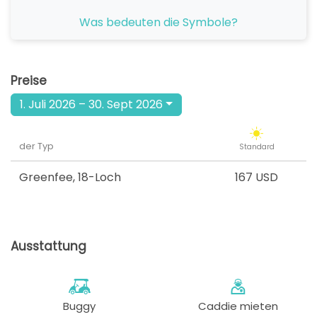
ab
Was bedeuten die Symbole?
12:00
1-4 Sp
167 USD
ab
13:00
1-4 Sp
Preise
167 USD
1. Juli 2026 – 30. Sept 2026
ab
14:00
1-4 Sp
167 USD
der Typ
Standard
ab
15:00
1-4 Sp
167 USD
Greenfee
,
18-Loch
167 USD
ab
16:00
1-4 Sp
167 USD
Ausstattung
Buggy
Caddie mieten