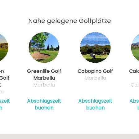
Nahe gelegene Golfplätze
ón
Greenlife Golf
Cabopino Golf
Cal
Golf
Marbella
Marbella
t
Marbella
Cal
la
zeit
Abschlagszeit
Abschlagszeit
Abs
n
buchen
buchen