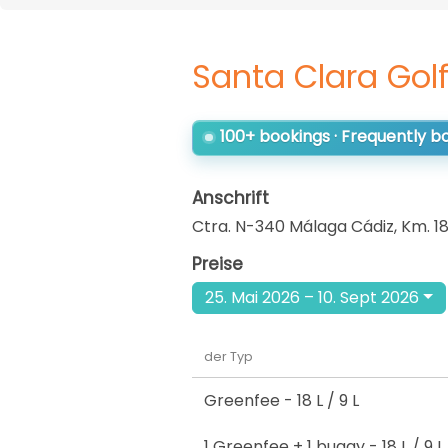
Santa Clara Golf
100+ bookings · Frequently 
Anschrift
Ctra. N-340 Málaga Cádiz, Km. 18
Preise
25. Mai 2026 – 10. Sept 2026
der Typ
Greenfee
- 18 L / 9 L
1 Greenfee + 1 buggy
- 18 L / 9 L