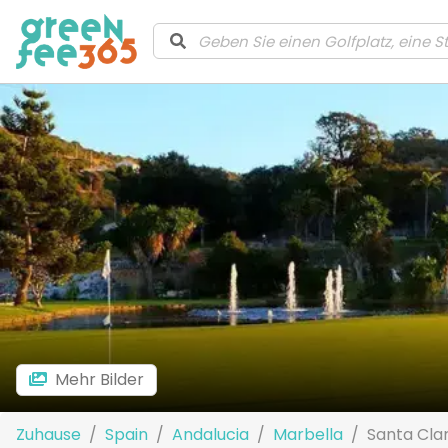
Mehr Bilder
Zuhause
Spain
Andalucia
Marbella
Santa Cla