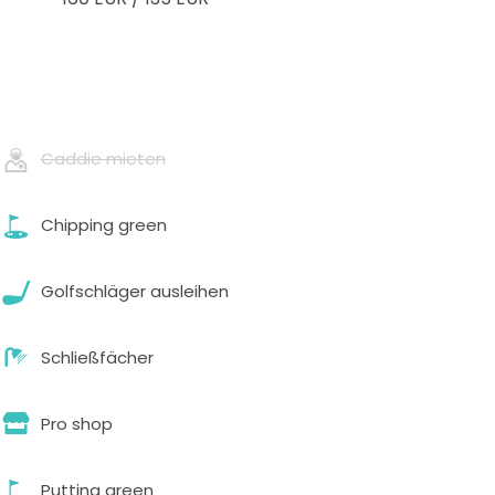
Caddie mieten
Chipping green
Golfschläger ausleihen
Schließfächer
Pro shop
Putting green