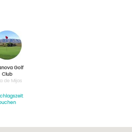
anova Golf
Club
a de Mijas
chlagszeit
buchen