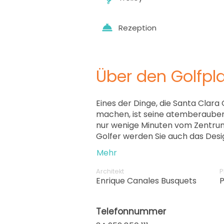
Rezeption
Über den Golfpla
Eines der Dinge, die Santa Clara 
machen, ist seine atemberaubend
nur wenige Minuten vom Zentrum
Golfer werden Sie auch das Desi
schätzen wissen - die Löcher 12, 1
Mehr
berühmte "Santa Clara Corner", 
Schläge erfordert.
Architekt
P
Enrique Canales Busquets
Telefonnummer