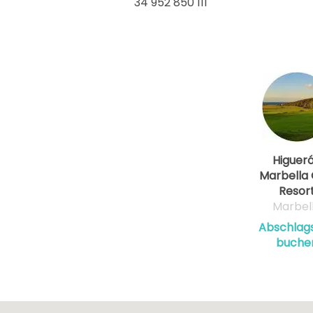
34 952 850 111
Higuer
Marbella 
Resor
Marbel
Abschlags
buche