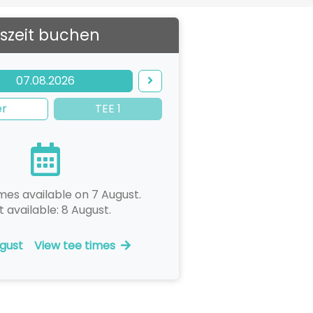
szeit buchen
07.08.2026
er
TEE 1
mes available on 7 August.
t available: 8 August.
gust
View tee times