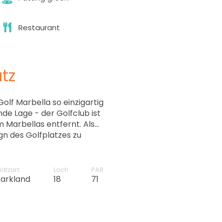
Restaurant
tz
Golf Marbella so einzigartig
e Lage - der Golfclub ist
 Marbellas entfernt. Als
gn des Golfplatzes zu
3 und 14 bilden die
die lange und präzise
latzart
Loch
PAR
Parkland
18
71