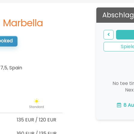
Abschlag
 Marbella
booked
Spiel
7,5
,
Spain
No tee ti
Nex
8 Au
Standard
135 EUR
/
120 EUR
160 EUR
/
135 EUR