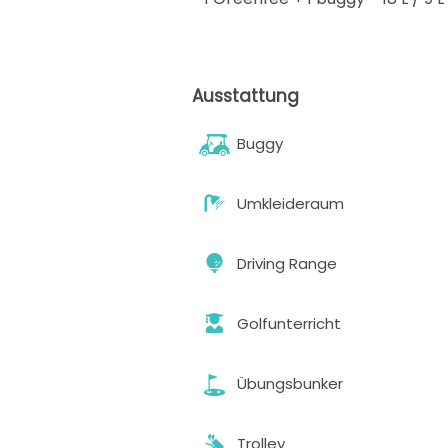
Ausstattung
Buggy
Umkleideraum
Driving Range
Golfunterricht
Übungsbunker
Trolley