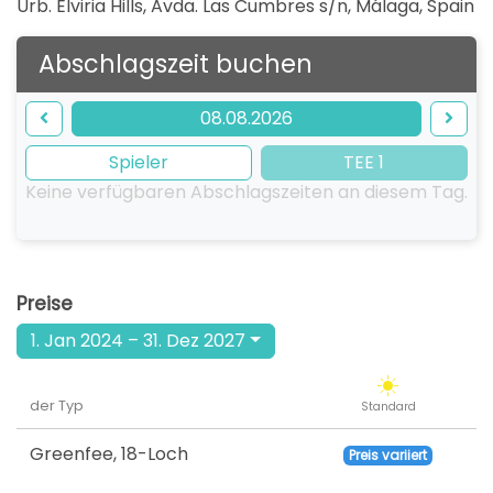
Urb. Elviria Hills, Avda. Las Cumbres s/n, Málaga
,
Spain
Abschlagszeit buchen
08.08.2026
Spieler
TEE 1
Keine verfügbaren Abschlagszeiten an diesem Tag.
Preise
1. Jan 2024 – 31. Dez 2027
der Typ
Standard
Greenfee
,
18-Loch
Preis variiert