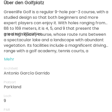
Über den Golfplatz
Greenlife Golf is a regular 9-hole par-3 course, with a
studied design so that both beginners and more
expert players can enjoy it. With holes ranging from
88 to 169 meters, it is 4, 5, and 9 that present the
greatest difficulties.
It is a high quality course, whose route runs between
a spectacular lake and a landscape with abundant
vegetation. Its facilities include a magnificent driving
range with a golf academy, tennis courts, a
complete gym and sauna, a pro-shop and the El
Mehr
Lago restaurant, a benchmark in Andalusian
gastronomy.
Architekt
Antonio García Garrido
Platzart
Parkland
Loch
9
PAR