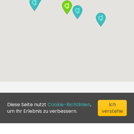
Diese Seite nutzt
Cookie-Richtlinien
,
Ich
um Ihr Erlebnis zu verbessern.
verstehe
©
2026
Greenfee365 Europe AB.
All Rights Reserved
Kontaktiere uns