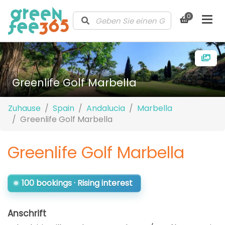
0
Greenlife Golf Marbella
Zuhause
Spain
Andalucia
Marbella
Greenlife Golf Marbella
Greenlife Golf Marbella
100 bookings · Rising interest
Anschrift