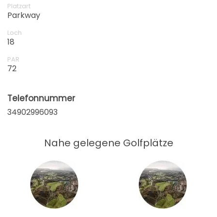
Platzart
Parkway
Loch
18
PAR
72
Telefonnummer
34902996093
Nahe gelegene Golfplätze