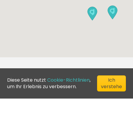
Diese Seite nutzt
Cookie-Richtlinien
,
Ich
um Ihr Erlebnis zu verbessern.
verstehe
©
2026
Greenfee365 Europe AB.
All Rights Reserved
Kontaktiere uns
Blog
Clubverzeichnis
Allgemeine
Geschäftsbedingungen