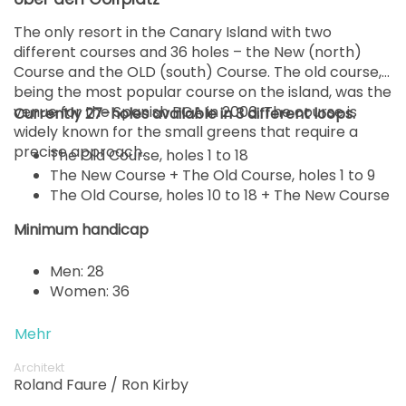
The only resort in the Canary Island with two
different courses and 36 holes – the New (north)
Course and the OLD (south) Course. The old course,
being the most popular course on the island, was the
venue for the Spanish PGA in 2006. The course is
Currently 27-holes available in 3 different loops.
widely known for the small greens that require a
precise approach.
The Old Course, holes 1 to 18
The New Course + The Old Course, holes 1 to 9
The Old Course, holes 10 to 18 + The New Course
Minimum handicap
Men: 28
Women: 36
Mehr
Architekt
Roland Faure / Ron Kirby