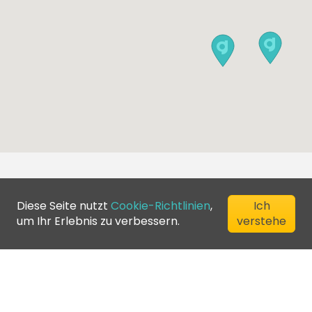
Diese Seite nutzt
Cookie-Richtlinien
,
Ich
um Ihr Erlebnis zu verbessern.
verstehe
©
2026
Greenfee365 Europe AB.
All Rights Reserved
Kontaktiere uns
Blog
Clubverzeichnis