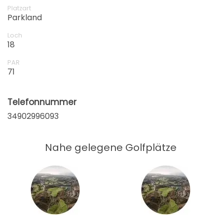
Platzart
Parkland
Loch
18
PAR
71
Telefonnummer
34902996093
Nahe gelegene Golfplätze