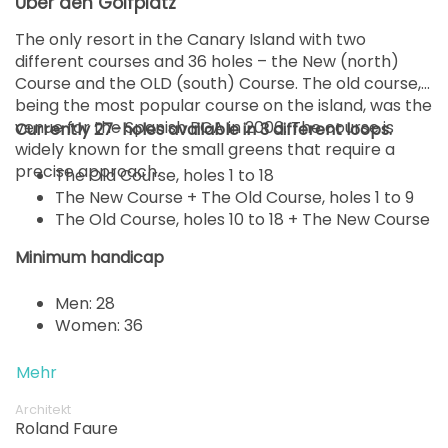
Über den Golfplatz
The only resort in the Canary Island with two
different courses and 36 holes – the New (north)
Course and the OLD (south) Course. The old course,
being the most popular course on the island, was the
venue for the Spanish PGA in 2006. The course is
Currently 27-holes available in 3 different loops.
widely known for the small greens that require a
precise approach.
The Old Course, holes 1 to 18
The New Course + The Old Course, holes 1 to 9
The Old Course, holes 10 to 18 + The New Course
Minimum handicap
Men: 28
Women: 36
Mehr
Architekt
Roland Faure