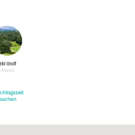
zki Golf
Álava
chlagszeit
buchen