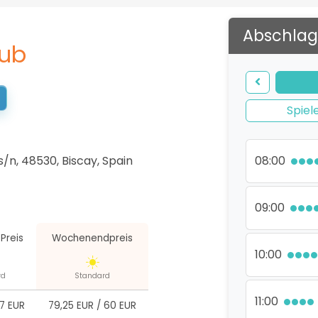
Abschlag
lub
Spiel
s/n, 48530, Biscay
,
Spain
08:00
09:00
Preis
Wochenendpreis
10:00
rd
Standard
11:00
7 EUR
79,25 EUR
/
60 EUR