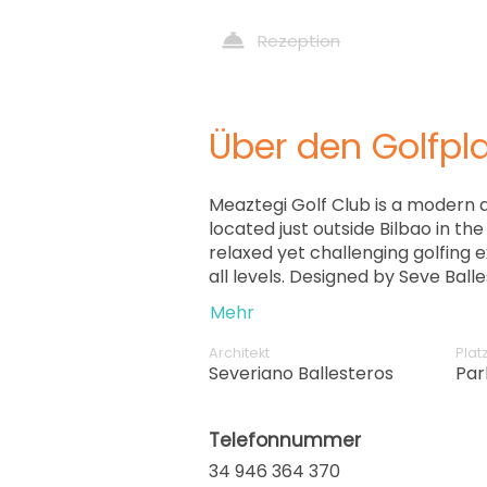
Rezeption
Über den Golfpla
Meaztegi Golf Club is a modern
located just outside Bilbao in th
relaxed yet challenging golfing 
all levels. Designed by Seve Ball
wide fairways, strategic bunkeri
Mehr
changes, making it enjoyable fo
experienced golfers. With its con
Architekt
Plat
atmosphere, and scenic surroundi
Severiano Ballesteros
Par
choice for golfers looking to com
visit to northern Spain.
Telefonnummer
34 946 364 370