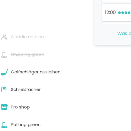
12:00
13:00
Was b
Caddie mieten
14:00
Chipping green
15:00
Golfschläger ausleihen
16:00
Schließfächer
Pro shop
Putting green