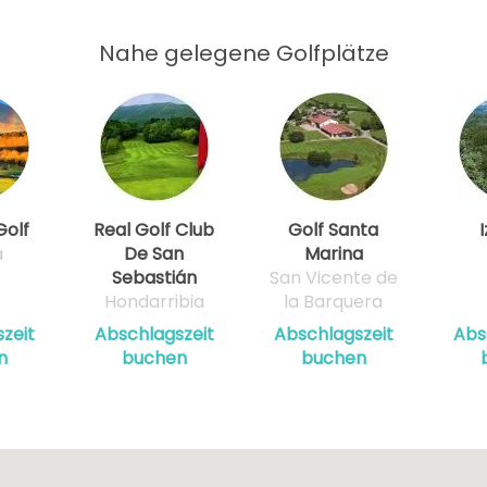
Nahe gelegene Golfplätze
Golf
Real Golf Club
Golf Santa
I
a
De San
Marina
Sebastián
San Vicente de
Hondarribia
la Barquera
zeit
Abschlagszeit
Abschlagszeit
Abs
n
buchen
buchen