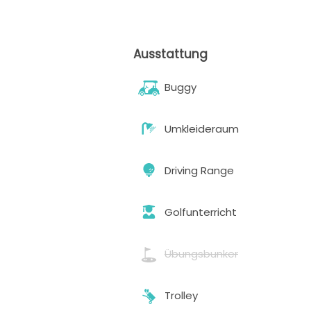
Ausstattung
Buggy
Umkleideraum
Driving Range
Golfunterricht
Übungsbunker
Trolley