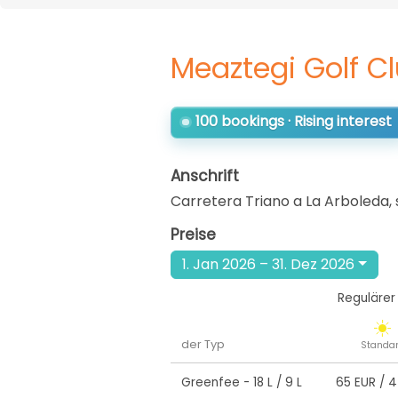
Meaztegi Golf C
100 bookings · Rising interest
Anschrift
Carretera Triano a La Arboleda, 
Preise
1. Jan 2026 – 31. Dez 2026
Regulärer 
der Typ
Standa
Greenfee
- 18 L / 9 L
65 EUR
/
4