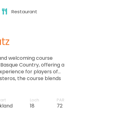
Restaurant
tz
 and welcoming course
e Basque Country, offering a
experience for players of
esteros, the course blends
ng, and gentle elevation
r both beginners and
venient location, friendly
zart
Loch
PAR
ngs, Meaztegi is an ideal
kland
18
72
bine quality golf with a