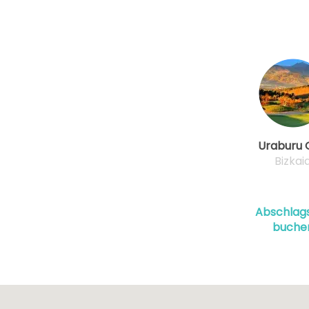
Uraburu 
Bizkai
Abschlags
buche