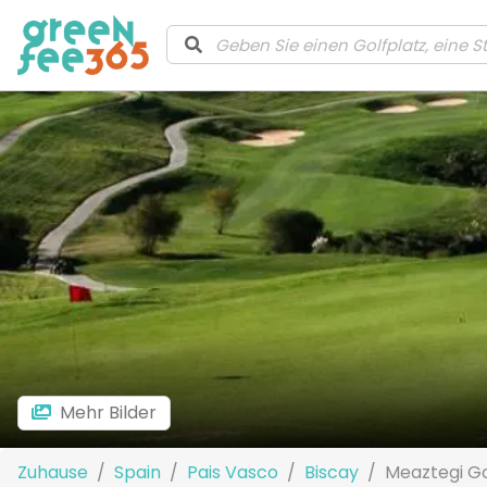
Mehr Bilder
Zuhause
Spain
Pais Vasco
Biscay
Meaztegi Go