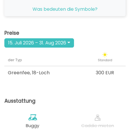
ab
Was bedeuten die Symbole?
12:00
1-4 Sp
300 EUR
ab
13:00
1-4 Sp
Preise
300 EUR
15. Juli 2026 – 31. Aug 2026
ab
14:00
1-4 Sp
300 EUR
der Typ
Standard
ab
15:00
1-4 Sp
300 EUR
Greenfee
,
18-Loch
300 EUR
ab
16:00
1-4 Sp
300 EUR
Ausstattung
Buggy
Caddie mieten