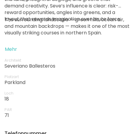
demand creativity. Seve’s influence is clear: risk-
reward opportunities, angles into greens, and a
layout that rewards imagination over brute force.
The surrounding landscape — green hills, ocean air,
and mountain backdrops — makes it one of the most
visually striking courses in northern Spain.
Mehr
Architekt
Severiano Ballesteros
Platzart
Parkland
Loch
18
PAR
71
Telefonnummer