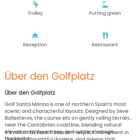
Trolley
Putting green
Rezeption
Restaurant
Über den Golfplatz
Über den Golfplatz
Golf Santa Marina is one of northern Spain’s most
scenic and characterful layouts. Designed by Seve
Ballesteros, the course sits on gently rolling terrain
near the Cantabrian coastline, blending natural
elevation, mature trees, and subtle strategic
It’s not a flat resort course — expect movement in
bunkering.
the land, thoughtful doglegs, and greens that