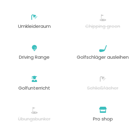
Umkleideraum
Chipping green
Driving Range
Golfschläger ausleihen
Golfunterricht
Schließfächer
Übungsbunker
Pro shop