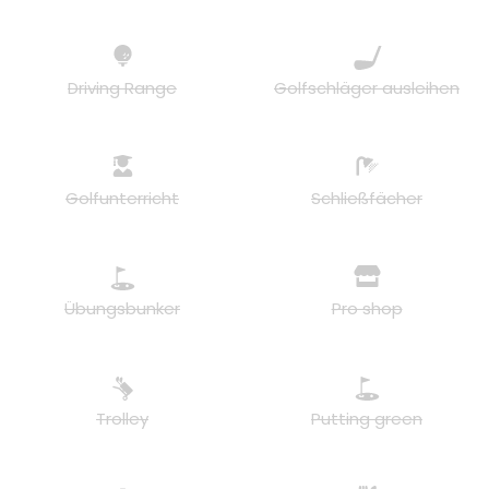
Driving Range
Golfschläger ausleihen
Golfunterricht
Schließfächer
Übungsbunker
Pro shop
Trolley
Putting green