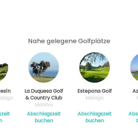
14:00
14:10
Nahe gelegene Golfplätze
14:20
14:30
14:40
tesín
La Duquesa Golf
Estepona Golf
Az
alaga
& Country Club
Málaga
Manilva
14:50
zeit
Abschlagszeit
Abschlagszeit
Abs
n
buchen
buchen
15:00