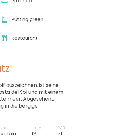
Pro shop
12:40
Putting green
12:50
Restaurant
13:00
tz
13:20
lf auszeichnen, ist seine
13:30
ta del Sol und mit einem
ittelmeer. Abgesehen
ig in die bergige
13:40
riert. Der Golfplatz
orderungen wie strategisch
hiede und abfallende
13:50
tzart
Loch
PAR
untain
18
71