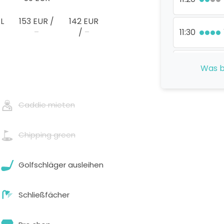
 L
153 EUR
/
142 EUR
–
/
–
11:30
11:40
Was b
11:50
Caddie mieten
12:10
Chipping green
12:20
Golfschläger ausleihen
Schließfächer
12:30