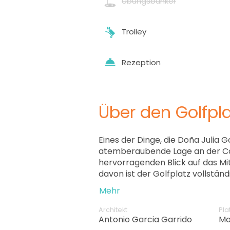
Übungsbunker
Trolley
Rezeption
Über den Golfpla
Eines der Dinge, die Doña Julia Go
atemberaubende Lage an der Cos
hervorragenden Blick auf das M
davon ist der Golfplatz vollständ
Naturlandschaft von Casare integ
Mehr
bietet eine Vielzahl von Herausf
platzierte Bunker, Höhenuntersc
Architekt
Pla
Fairways.
Antonio Garcia Garrido
Mo