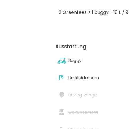
2 Greenfees + 1 buggy
- 18 L / 9
Ausstattung
Buggy
Umkleideraum
Driving Range
Golfunterricht