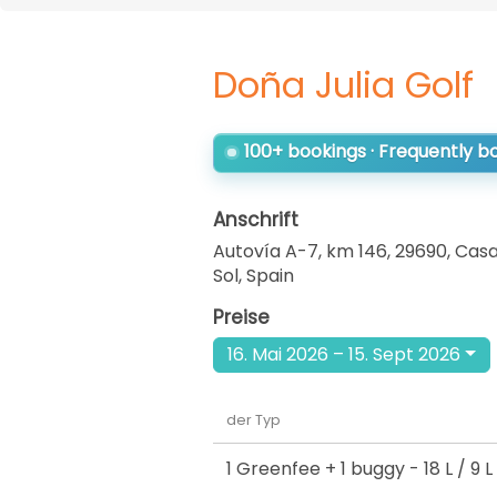
Doña Julia Golf
100+ bookings · Frequently 
Anschrift
Autovía A-7, km 146, 29690, Casa
Sol
,
Spain
Preise
16. Mai 2026 – 15. Sept 2026
der Typ
1 Greenfee + 1 buggy
- 18 L / 9 L