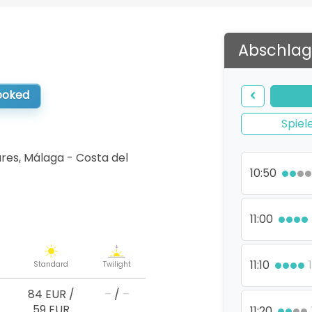
Abschlag
booked
Spiel
res, Málaga - Costa del
10:50
11:00
11:10
Standard
Twilight
84 EUR
/
–
/
–
59 EUR
11:20