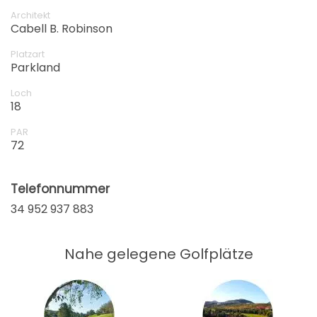
Spielstärken anders und aufregend ist. Golfen auf der
Architekt
Finca Cortesín ist eine unvergessliche Golfrunde in
Cabell B. Robinson
einer wunderschönen Landschaft.
Platzart
Parkland
Loch
18
PAR
72
Telefonnummer
34 952 937 883
Nahe gelegene Golfplätze