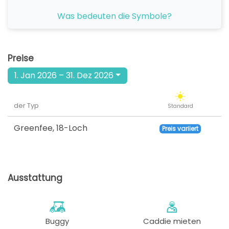
ab
Was bedeuten die Symbole?
11:48
1-4 Sp
389 EUR
ab
12:00
1-2 Sp
Preise
389 EUR
1. Jan 2026 – 31. Dez 2026
ab
12:12
1-4 Sp
389 EUR
der Typ
Standard
ab
12:24
1-4 Sp
389 EUR
Greenfee
,
18-Loch
Preis variiert
ab
12:48
1-4 Sp
389 EUR
Ausstattung
ab
13:00
1-4 Sp
389 EUR
ab
13:12
1-4 Sp
Buggy
Caddie mieten
389 EUR