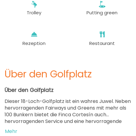
389 EUR
Trolley
Putting green
ab
14:48
1-4 Sp
389 EUR
ab
15:00
1-3 Sp
389 EUR
Rezeption
Restaurant
ab
15:12
1-4 Sp
389 EUR
Über den Golfplatz
ab
15:24
1-2 Sp
389 EUR
Über den Golfplatz
ab
15:36
1-4 Sp
Dieser 18-Loch-Golfplatz ist ein wahres Juwel. Neben
389 EUR
hervorragenden Fairways und Greens mit mehr als
100 Bunkern bietet die Finca Cortesín auch
ab
15:48
1-4 Sp
hervorragenden Service und eine hervorragende
389 EUR
Aussicht. Cabell B. Robinson, der Golfplatzarchitekt,
Mehr
hat dafür gesorgt, dass jedes Loch für Golfer aller