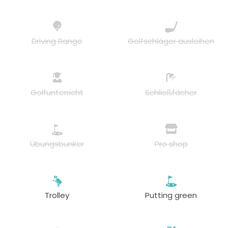
Driving Range
Golfschläger ausleihen
Golfunterricht
Schließfächer
Übungsbunker
Pro shop
Trolley
Putting green