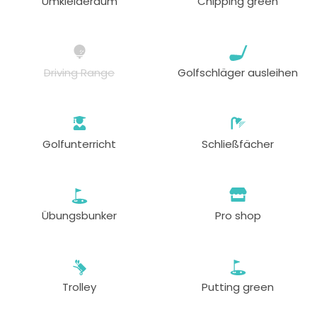
Umkleideraum
Chipping green
Driving Range
Golfschläger ausleihen
Golfunterricht
Schließfächer
Übungsbunker
Pro shop
Trolley
Putting green