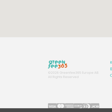
K
B
©
2026
Greenfee365 Europe AB.
C
All Rights Reserved