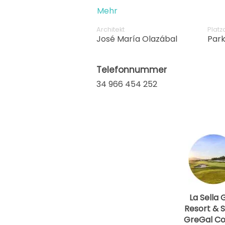
meanders through a full nature 
Mehr
different colors, from vibrant g
trees that lend a touch of ancien
Architekt
Platz
José María Olazábal
Park
Telefonnummer
34 966 454 252
La Sella 
Resort & 
GreGal Co