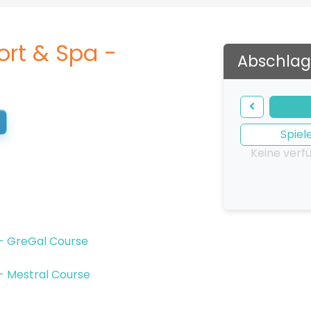
sort & Spa -
Abschlag
Spiel
Keine verf
 - GreGal Course
 - Mestral Course