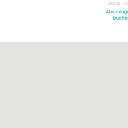
Jesus Po
Abschlags
buche