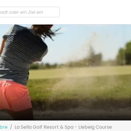
bre
La Sella Golf Resort & Spa - Llebeig Course