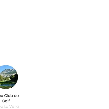
ea Club de
Golf
ea La Vella