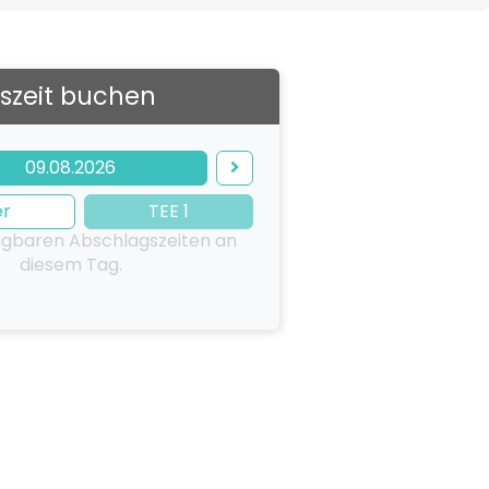
szeit buchen
09.08.2026
er
TEE 1
ügbaren Abschlagszeiten an
diesem Tag.