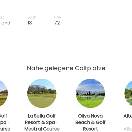
spectrum, featuring
reen fairways to orange
t times.
art
Loch
PAR
land
18
72
Nahe gelegene Golfplätze
Golf
La Sella Golf
Oliva Nova
Alt
Spa -
Resort & Spa -
Beach & Golf
urse
Mestral Course
Resort
Alt