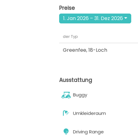
Preise
1. Jan 2026 – 31. Dez 2026
der Typ
Greenfee
,
18-Loch
Ausstattung
Buggy
Umkleideraum
Driving Range