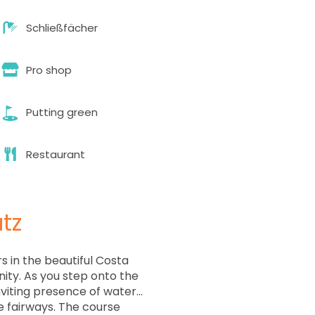
Schließfächer
Pro shop
Putting green
Restaurant
tz
rs in the beautiful Costa
ty. As you step onto the
inviting presence of water
e fairways. The course