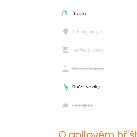
Šatna
Driving range
Golfové lekce
Cvičné bunkry
Ruční vozíky
Recepce
O golfovém hřišt