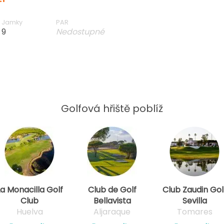
Jamky
PAR
9
Nedostupné
Golfová hřiště poblíž
La Monacilla Golf
Club de Golf
Club Zaudin Gol
Club
Bellavista
Sevilla
Huelva
Aljaraque
Tomares