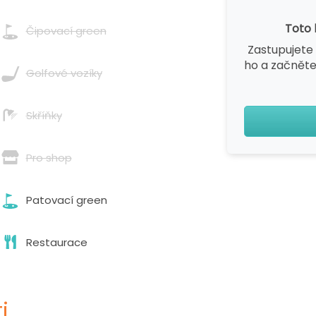
Toto 
Čipovací green
Zastupujete 
ho a začněte
Golfové vozíky
Skříňky
Pro shop
Patovací green
Restaurace
i