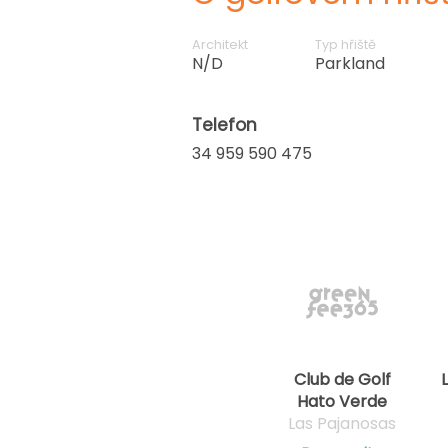
Architekt
Typ hřiště
N/D
Parkland
Telefon
34 959 590 475
Club de Golf
Hato Verde
Las Pajanosas