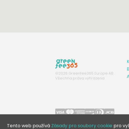
K
B
©
2026
Greenfee365 Europe AB.
A
Všechna práva vyhrazena
Tento web používá
Zásady pro soubory cookie
pro vyl