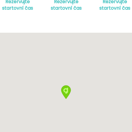
Rezervujte
Rezervujte
Rezervujte
startovní čas
startovní čas
startovní čas