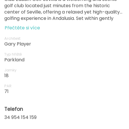
golf club located just minutes from the historic
center of Seville, offering a relaxed yet high-quality
golfing experience in Andalusia. Set within gently
rolling parkland and framed by olive trees and lakes,
Přečtěte si více
the course is known for its wide fairways, strategic
water hazards, and excellent conditioning year-
Architekt
round. Its convenient location, friendly atmosphere,
Gary Player
and balanced layout make Club Zaudín Golf an ideal
Typ hřiště
choice for both leisure golfers visiting Seville and
Parkland
regular players looking for an enjoyable, accessible
round
Jamky
18
PAR
71
Telefon
34 954 154 159