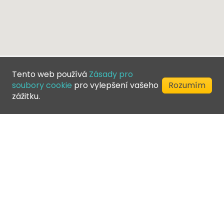
Tento web používá
Zásady pro
soubory cookie
pro vylepšení vašeho
Rozumím
zážitku.
©
2026
Greenfee365 Europe AB.
Všechna práva vyhrazena
Kontaktujte nás
Blog
Adresář klubu
Podmínky poskytování služeb
Ochrana soukromí
Zásady pro soubory cookie