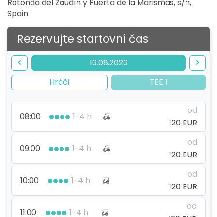
Rotonda del Zaudín y Puerta de la Marismas, s/n
,
Spain
Rezervujte startovní čas
16.08.2026
Hráči
TEE 1
od
08:00
1-4 h
120 EUR
od
09:00
1-4 h
120 EUR
od
10:00
1-4 h
120 EUR
od
11:00
1-4 h