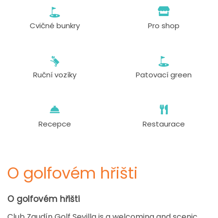
Cvičné bunkry
Pro shop
Ruční vozíky
Patovací green
Recepce
Restaurace
O golfovém hřišti
O golfovém hřišti
Club Zaudín Golf Sevilla is a welcoming and scenic