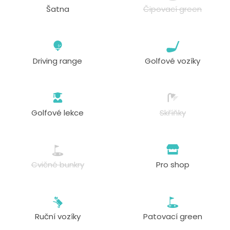
Šatna
Čipovací green
Driving range
Golfové vozíky
Golfové lekce
Skříňky
Cvičné bunkry
Pro shop
Ruční vozíky
Patovací green