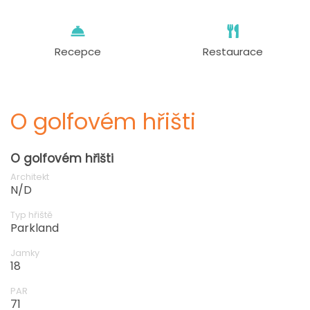
Recepce
Restaurace
O golfovém hřišti
O golfovém hřišti
Architekt
N/D
Typ hřiště
Parkland
Jamky
18
PAR
71