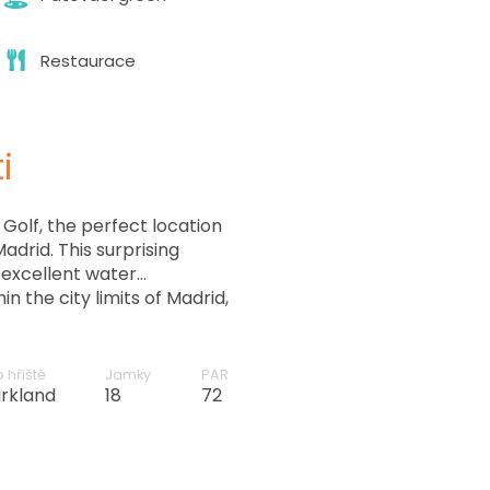
Restaurace
i
olf, the perfect location
Madrid. This surprising
h excellent water
 the city limits of Madrid,
eems to come straight from
that it hosted the Spanish
2009 as part of the
 hřiště
Jamky
PAR
, Centro Nacional De Golf
rkland
18
72
 that will surprise you at