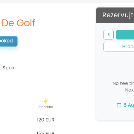
Rezervujt
 De Golf
booked
Hráč
5
,
Spain
No tee ti
Nex
8 Au
Standard
120 EUR
155 EUR