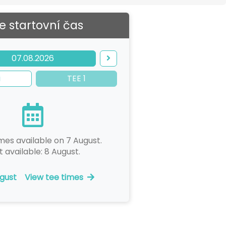
e startovní čas
07.08.2026
i
TEE 1
mes available on 7 August.
t available: 8 August.
gust
View tee times