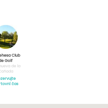
ehesa Club
de Golf
anueva de la
Cañada
zervujte
rtovní čas