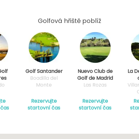
Golfová hřiště poblíž
Golf
Golf Santander
Nuevo Club de
La D
res
Boadilla del
Golf de Madrid
do
Monte
Las Rozas
Vill
jte
Rezervujte
Rezervujte
Re
 čas
startovní čas
startovní čas
sta