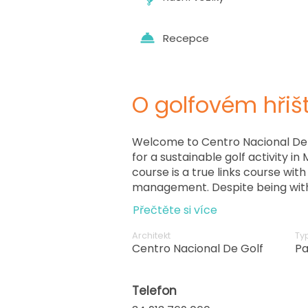
Recepce
O golfovém hřišt
Welcome to Centro Nacional De G
for a sustainable golf activity in 
course is a true links course wit
management. Despite being within
it offers a new scenario that s
Přečtěte si více
the British Isles. It's no wonder 
Open and the Madrid Masters in 
Architekt
Typ
European Tour. With easy access
Centro Nacional De Golf
Pa
is a difficult but rewarding course
first glance.
Telefon