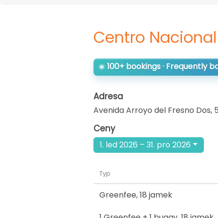
Centro Nacional
100+ bookings · Frequently 
Adresa
Avenida Arroyo del Fresno Dos, 
Ceny
1. led 2026 – 31. pro 2026
Typ
Greenfee
,
18 jamek
1 Greenfee + 1 buggy
,
18 jamek