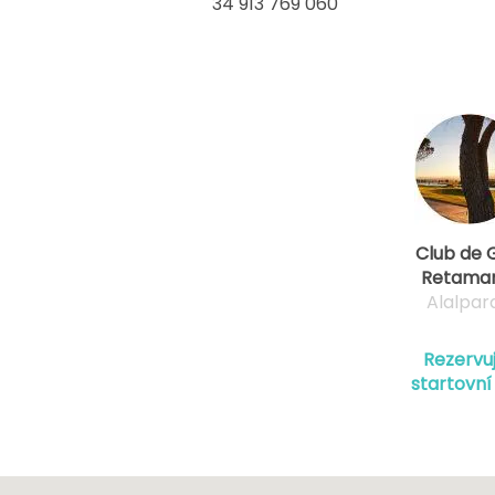
34 913 769 060
Club de 
Retama
Alalpar
Rezervu
startovní