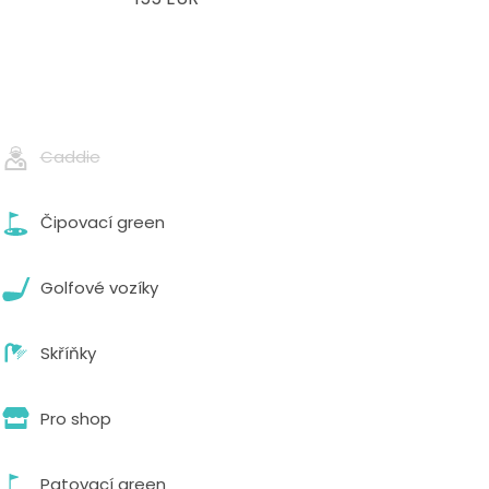
Caddie
Čipovací green
Golfové vozíky
Skříňky
Pro shop
Patovací green