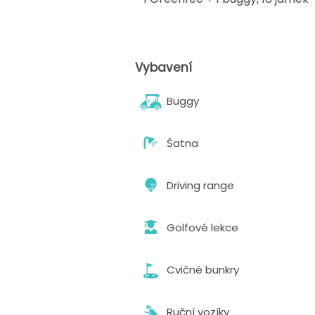
Vybavení
Buggy
Šatna
Driving range
Golfové lekce
Cvičné bunkry
Ruční vozíky