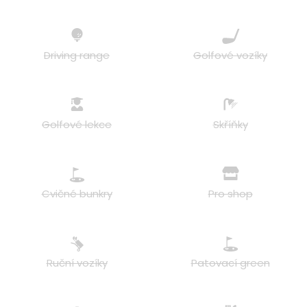
Driving range
Golfové vozíky
Golfové lekce
Skříňky
Cvičné bunkry
Pro shop
Ruční vozíky
Patovací green