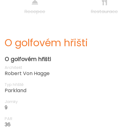
Recepce
Restaurace
O golfovém hřišti
O golfovém hřišti
Architekt
Robert Von Hagge
Typ hřiště
Parkland
Jamky
9
PAR
36