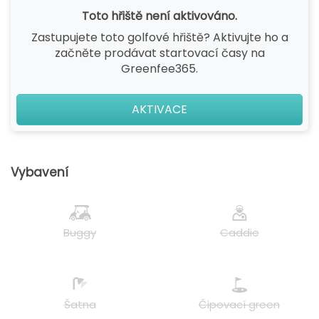
Toto hřiště není aktivováno.
Zastupujete toto golfové hřiště? Aktivujte ho a
začněte prodávat startovací časy na
Greenfee365.
AKTIVACE
Vybavení
Buggy
Caddie
Šatna
Čipovací green