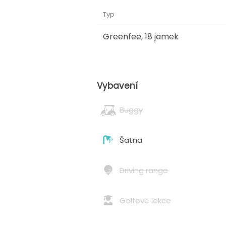
Typ
Greenfee
,
18 jamek
Vybavení
Buggy
Šatna
Driving range
Golfové lekce