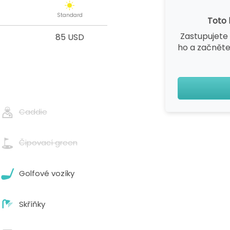
Standard
Toto 
Zastupujete 
85 USD
ho a začněte
Caddie
Čipovací green
Golfové vozíky
Skříňky