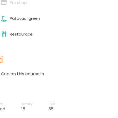
Pro shop
Patovací green
Restaurace
i
Cup on this course in
tě
Jamky
PAR
and
18
36