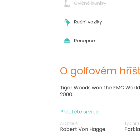
Cvičné bunkry
Ruční vozíky
Recepce
O golfovém hřišt
Tiger Woods won the EMC World 
2000.
Přečtěte si více
Architekt
Typ hřiš
Robert Von Hagge
Parkl