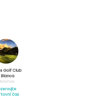
os Golf Club
 Blanca
alvinas
zervujte
rtovní čas