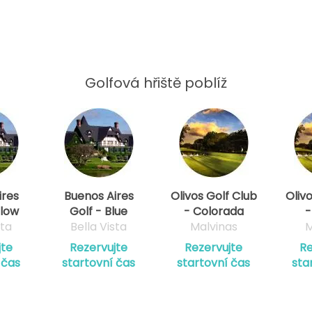
Golfová hřiště poblíž
ires
Buenos Aires
Olivos Golf Club
Oliv
llow
Golf - Blue
- Colorada
-
sta
Bella Vista
Malvinas
M
jte
Rezervujte
Rezervujte
Re
 čas
startovní čas
startovní čas
sta