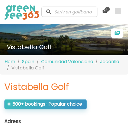
0
Vistabella Golf
Hem
Spain
Comunidad Valenciana
Jacarilla
Vistabella Golf
Vistabella Golf
500+ bookings · Popular choice
Adress