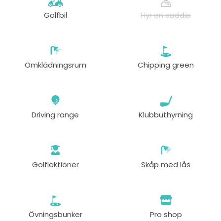
Golfbil
Hyr en caddie
från
16:50
1-4 s
65 EUR
60 EUR
från
17:00
1-4 s
55 EUR
51 EUR
Omklädningsrum
Chipping green
från
17:10
1-4 s
55 EUR
51 EUR
Driving range
Klubbuthyrning
från
17:20
1-4 s
55 EUR
51 EUR
Golflektioner
Skåp med lås
Övningsbunker
Pro shop