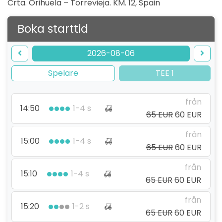
Crta. Orihuela – Torrevieja. KM. 12
,
Spain
Boka starttid
2026-08-06
Spelare
TEE 1
från
14:50
1-4 s
65 EUR
60 EUR
från
15:00
1-4 s
65 EUR
60 EUR
från
15:10
1-4 s
65 EUR
60 EUR
från
15:20
1-2 s
65 EUR
60 EUR