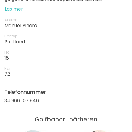
utmanande spel som de aldrig kommer att glömma.
Läs mer
Arkitekt
Manuel Piñero
Bantyp
Parkland
Hål
18
Par
72
Telefonnummer
34 966 107 846
Golfbanor i närheten