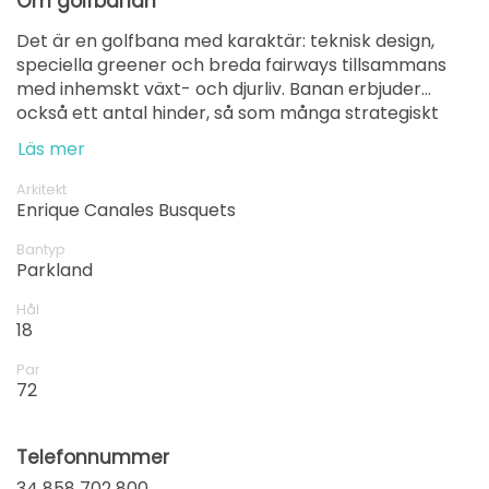
Om golfbanan
Det är en golfbana med karaktär: teknisk design,
speciella greener och breda fairways tillsammans
med inhemskt växt- och djurliv. Banan erbjuder
också ett antal hinder, så som många strategiskt
placerade bunkrar som möjliggör en mängd olika
Läs mer
typer av slag.
Arkitekt
Enrique Canales Busquets
Bantyp
Parkland
Hål
18
Par
72
Telefonnummer
34 858 702 800