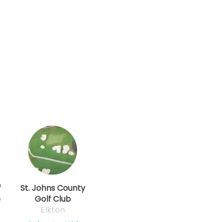
f
St. Johns County
b
Golf Club
Elkton