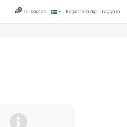
0
Till kassan
Registrera dig
Logga in