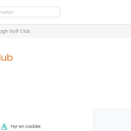
agh Golf Club
lub
Hyr en caddie