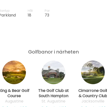
Bantyp
Hål
Par
Parkland
18
73
Golfbanor i närheten
King & Bear Golf
The Golf Club at
Cimarrone Gol
Course
South Hampton
& Country Clu
Augustine
St. Augustine
Jacksonville