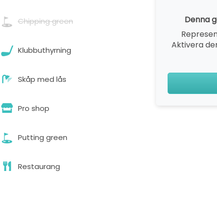
Denna go
Chipping green
Represen
Aktivera den
Klubbuthyrning
Skåp med lås
Pro shop
Putting green
Restaurang