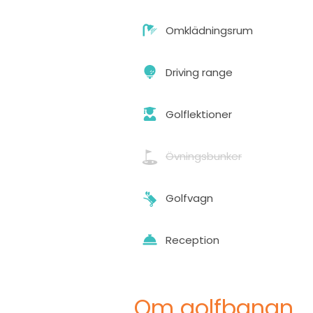
Omklädningsrum
Driving range
Golflektioner
Övningsbunker
Golfvagn
Reception
Om golfbanan