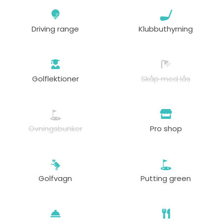
Driving range
Klubbuthyrning
Golflektioner
Skåp med lås
Övningsbunker
Pro shop
Golfvagn
Putting green