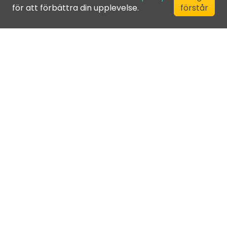
för att förbättra din upplevelse.
förstår
©
2026
Greenfee365 Europe AB.
All Rights Reserved
Kontakta oss
Blogg
Klubbkatalog
Allmänna villkor
Integritetspolicy
Cookie-policy