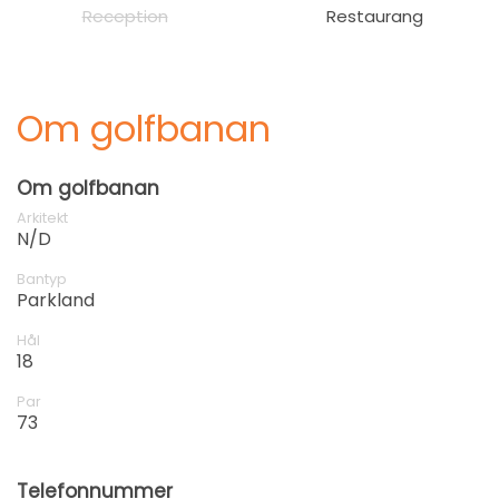
Reception
Restaurang
Om golfbanan
Om golfbanan
Arkitekt
N/D
Bantyp
Parkland
Hål
18
Par
73
Telefonnummer