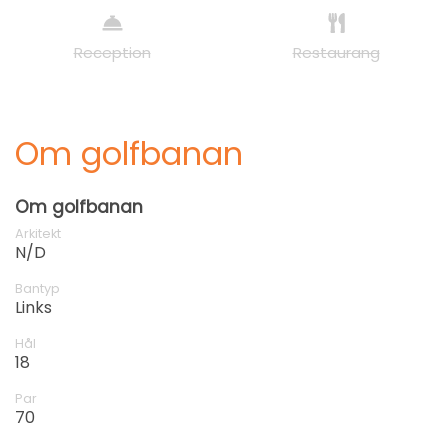
Reception
Restaurang
Om golfbanan
Om golfbanan
Arkitekt
N/D
Bantyp
Links
Hål
18
Par
70