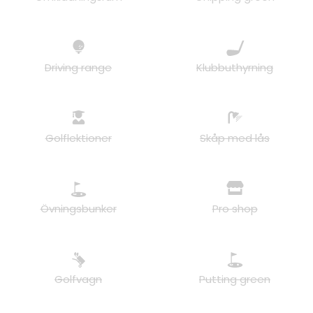
Driving range
Klubbuthyrning
Golflektioner
Skåp med lås
Övningsbunker
Pro shop
Golfvagn
Putting green