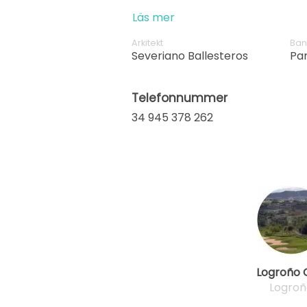
Läs mer
Arkitekt
Ban
Severiano Ballesteros
Pa
Telefonnummer
34 945 378 262
Logroño 
Logroñ