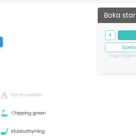
Boka star
Spela
Inga tillgä
Hyr en caddie
Chipping green
Klubbuthyrning