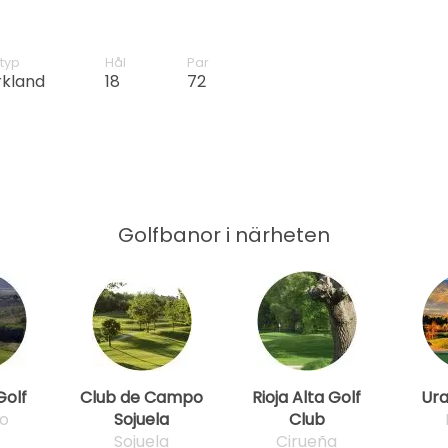
typ
Hål
Par
rkland
18
72
Golfbanor i närheten
Golf
Club de Campo
Rioja Alta Golf
Ura
o
Sojuela
Club
Sojuela
Cirueña