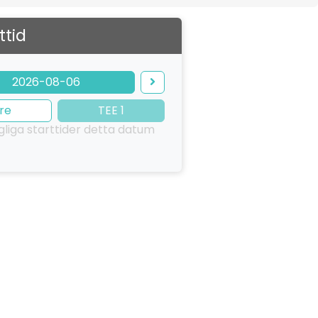
ttid
2026-08-06
re
TEE 1
ngliga starttider detta datum