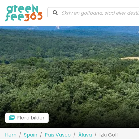
Flera bilder
Hem
Spain
Pais Vasco
Álava
Izki Golf