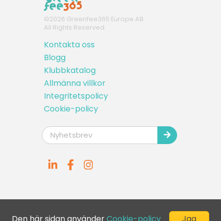
©
2026
Greenfee365 Europe AB.
All Rights Reserved
Kontakta oss
Blogg
Klubbkatalog
Allmänna villkor
Integritetspolicy
Cookie-policy
Den här sidan använder
Cookie-policy
Jag