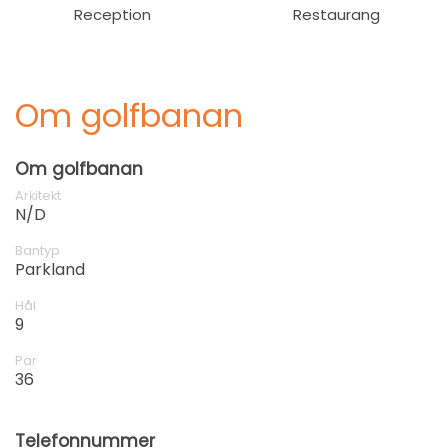
Reception
Restaurang
Om golfbanan
Om golfbanan
Arkitekt
N/D
Bantyp
Parkland
Hål
9
Par
36
Telefonnummer