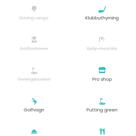
Driving range
Klubbuthyrning
Golflektioner
Skåp med lås
Övningsbunker
Pro shop
Golfvagn
Putting green