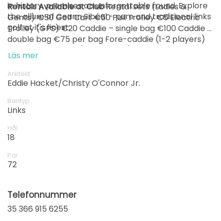
in history, promises an unforgettable round. Explore
Rentals Available at Club
Rental sets (Ladies &
the allure of Ceann Sibéal - pure and traditional links
Gents) €50 Golf Cart €50 Pull Trolley €5 Electric
från
15:40
1-4 s
golf at it's finest.
Trolley (GPS) €20 Caddie – single bag €100 Caddie –
199 EUR
double bag €75 per bag Fore-caddie (1-2 players)
€100 Fore-caddie (3-4 players) €150
från
Läs mer
15:50
1-4 s
199 EUR
Arkitekt
från
Eddie Hacket/Christy O'Connor Jr.
16:00
1-4 s
199 EUR
Bantyp
Links
Hål
18
Par
72
Telefonnummer
35 366 915 6255