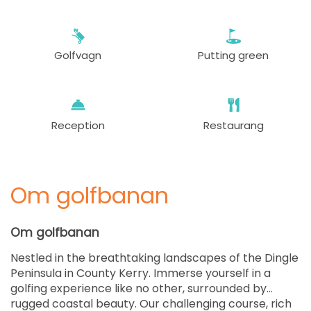
från
13:20
1-4 s
199 EUR
Golfvagn
Putting green
från
13:30
1-4 s
199 EUR
från
13:40
1-4 s
199 EUR
Reception
Restaurang
från
13:50
1-4 s
199 EUR
Om golfbanan
från
15:10
1-4 s
199 EUR
Om golfbanan
från
15:20
1-4 s
Nestled in the breathtaking landscapes of the Dingle
199 EUR
Peninsula in County Kerry. Immerse yourself in a
golfing experience like no other, surrounded by
från
15:30
1-4 s
rugged coastal beauty. Our challenging course, rich
199 EUR