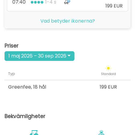
07:40
1-4 s
199 EUR
från
Vad betyder ikonerna?
07:50
1-4 s
199 EUR
från
09:30
1-4 s
Priser
199 EUR
1 maj 2026 – 30 sep 2026
från
09:50
1-4 s
199 EUR
Typ
Standard
från
10:20
1-4 s
199 EUR
Greenfee
,
18 hål
199 EUR
från
10:30
1-4 s
199 EUR
Bekvämligheter
från
10:40
1-4 s
199 EUR