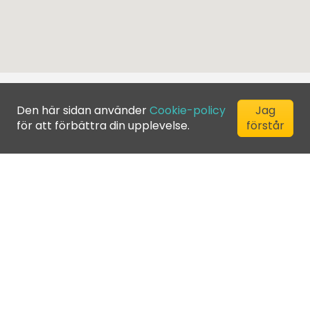
Den här sidan använder
Cookie-policy
Jag
för att förbättra din upplevelse.
förstår
©
2026
Greenfee365 Europe AB.
All Rights Reserved
Kontakta oss
Blogg
Klubbkatalog
Allmänna villkor
Integritetspolicy
Cookie-policy