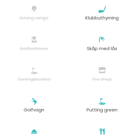
Driving range
Klubbuthyrning
Golflektioner
Skåp med lås
Övningsbunker
Pro shop
Golfvagn
Putting green