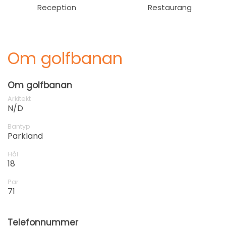
Reception
Restaurang
Om golfbanan
Om golfbanan
Arkitekt
N/D
Bantyp
Parkland
Hål
18
Par
71
Telefonnummer