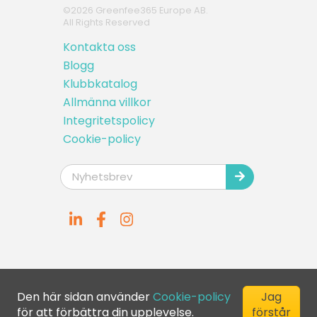
©
2026
Greenfee365 Europe AB.
All Rights Reserved
Kontakta oss
Blogg
Klubbkatalog
Allmänna villkor
Integritetspolicy
Cookie-policy
Den här sidan använder
Cookie-policy
Jag
för att förbättra din upplevelse.
förstår