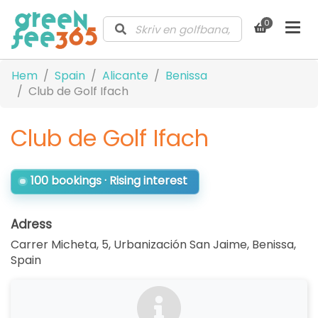
0
Hem
Spain
Alicante
Benissa
Club de Golf Ifach
Club de Golf Ifach
100 bookings · Rising interest
Adress
Carrer Micheta, 5, Urbanización San Jaime, Benissa
,
Spain