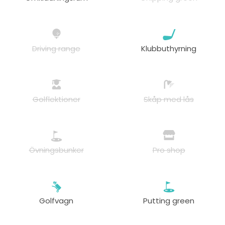
Driving range
Klubbuthyrning
Golflektioner
Skåp med lås
Övningsbunker
Pro shop
Golfvagn
Putting green