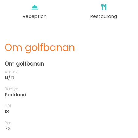
Reception
Restaurang
Om golfbanan
Om golfbanan
Arkitekt
N/D
Bantyp
Parkland
Hål
18
Par
72