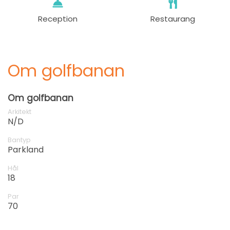
Reception
Restaurang
Om golfbanan
Om golfbanan
Arkitekt
N/D
Bantyp
Parkland
Hål
18
Par
70