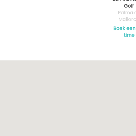
Golf
Palma 
Mallor
Boek een
time