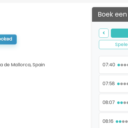
Boek een
booked
Spele
a de Mallorca
,
Spain
07:40
07:58
08:07
08:16