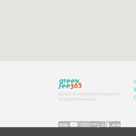
B
©
2026
Greenfee365 Europe AB.
C
All Rights Reserved