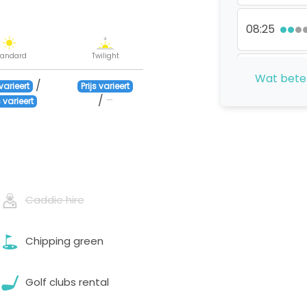
08:25
tandard
Twilight
08:34
Wat bete
/
 varieert
Prijs varieert
/
–
s varieert
08:43
08:52
Caddie hire
09:01
Chipping green
09:10
Golf clubs rental
09:19