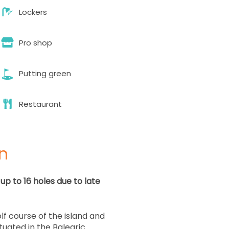
Lockers
09:37
Pro shop
09:46
Putting green
09:55
Restaurant
10:13
n
10:22
up to 16 holes due to late
10:40
lf course of the island and
tuated in the Balearic