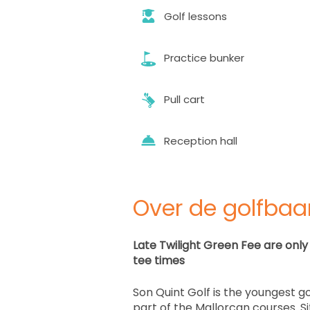
Golf lessons
Practice bunker
Pull cart
Reception hall
Over de golfbaa
Late Twilight Green Fee are only 
tee times
Son Quint Golf is the youngest go
part of the Mallorcan courses. Si