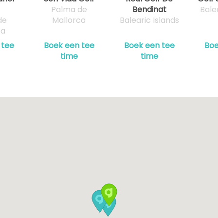
11:52
Palma de
Bendinat
Bale
de
Mallorca
Balearic Islands
ca
12:01
 tee
Boek een tee
Boek een tee
Boe
time
time
12:10
12:19
12:28
12:37
12:46