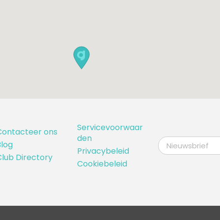
12:55
13:04
13:13
13:22
Servicevoorwaar
Contacteer ons
den
log
13:31
Privacybeleid
lub Directory
Cookiebeleid
13:40
13:49