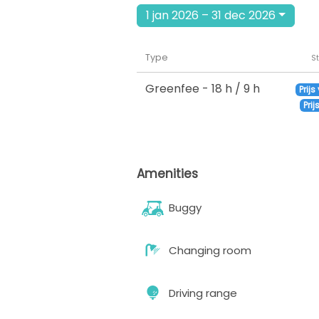
1 jan 2026 – 31 dec 2026
Type
S
Greenfee
- 18 h / 9 h
Prijs
Prij
Amenities
Buggy
Changing room
Driving range