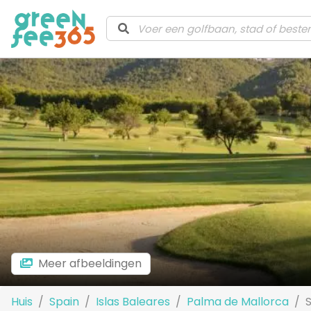
Meer afbeeldingen
Huis
Spain
Islas Baleares
Palma de Mallorca
S